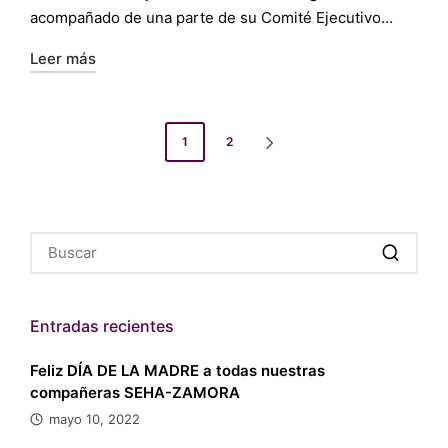
acompañado de una parte de su Comité Ejecutivo…
Leer más
Paginación
1
2
SIGUIENTE
de
PÁGINA
entradas
Entradas recientes
Feliz DÍA DE LA MADRE a todas nuestras
compañeras SEHA-ZAMORA
mayo 10, 2022