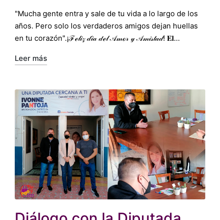
por
en
"Mucha gente entra y sale de tu vida a lo largo de los
años. Pero solo los verdaderos amigos dejan huellas
en tu corazón".¡ℱℯ𝓁𝒾𝓏 𝒹𝒾́𝒶 𝒹ℯ𝓁 𝒜𝓂ℴ𝓇 𝓎 𝒜𝓂𝒾𝓈𝓉𝒶𝒹! 𝐄𝐥…
Leer más
Diálogo con la Diputada