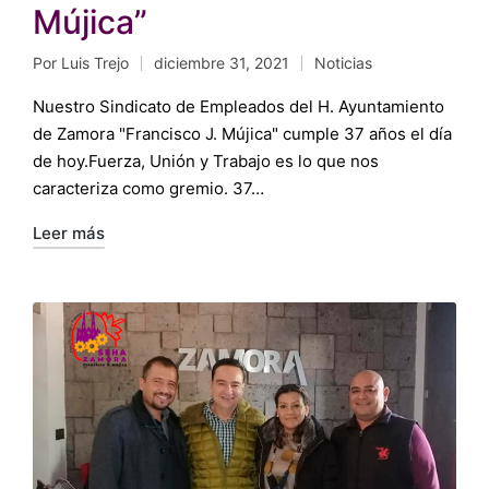
Mújica”
Por
Luis Trejo
diciembre 31, 2021
Noticias
Publicado
Publicado
por
en
Nuestro Sindicato de Empleados del H. Ayuntamiento
de Zamora "Francisco J. Mújica" cumple 37 años el día
de hoy.Fuerza, Unión y Trabajo es lo que nos
caracteriza como gremio. 37…
Leer más