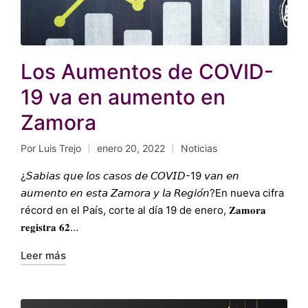
Los Aumentos de COVID-
19 va en aumento en
Zamora
Por
Luis Trejo
enero 20, 2022
Noticias
Publicado
Publicado
por
en
¿𝘚𝘢𝘣𝘪𝘢𝘴 𝘲𝘶𝘦 𝘭𝘰𝘴 𝘤𝘢𝘴𝘰𝘴 𝘥𝘦 𝘊𝘖𝘝𝘐𝘋-19 𝘷𝘢𝘯 𝘦𝘯
𝘢𝘶𝘮𝘦𝘯𝘵𝘰 𝘦𝘯 𝘦𝘴𝘵𝘢 𝘡𝘢𝘮𝘰𝘳𝘢 𝘺 𝘭𝘢 𝘙𝘦𝘨𝘪𝘰́𝘯?En nueva cifra
récord en el País, corte al día 19 de enero, 𝐙𝐚𝐦𝐨𝐫𝐚
𝐫𝐞𝐠𝐢𝐬𝐭𝐫𝐚 𝟔𝟐…
Leer más