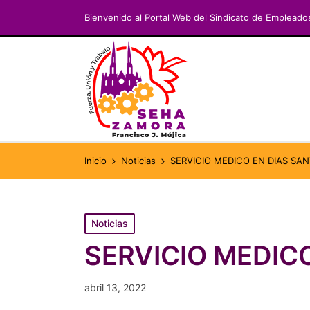
Bienvenido al Portal Web del Sindicato de Empleado
Inicio
Noticias
SERVICIO MEDICO EN DIAS SA
Publicado
Noticias
en
SERVICIO MEDIC
abril 13, 2022