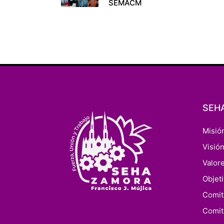
SEMACM
entradas
SEH
Misió
Visió
Valor
Objet
Comit
Comit