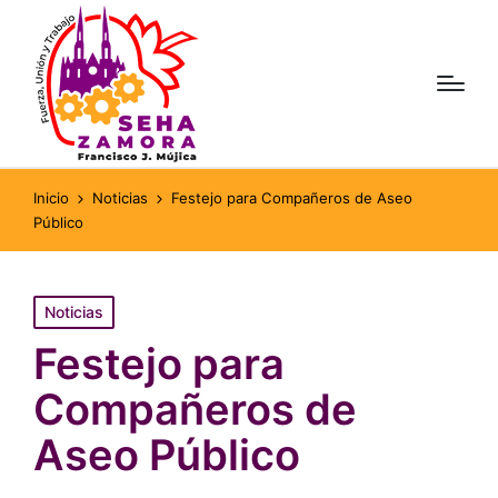
Inicio
Noticias
Festejo para Compañeros de Aseo
Público
Publicado
Noticias
en
Festejo para
Compañeros de
Aseo Público