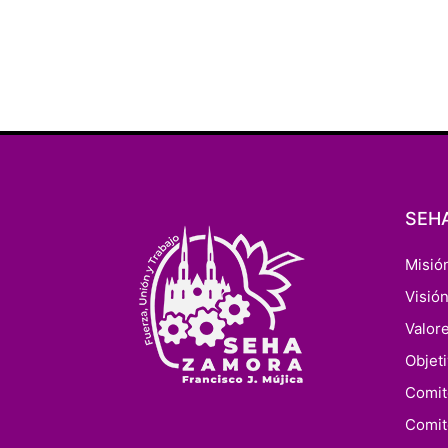
SEH
Misió
Visió
Valor
Objet
Comit
Comit