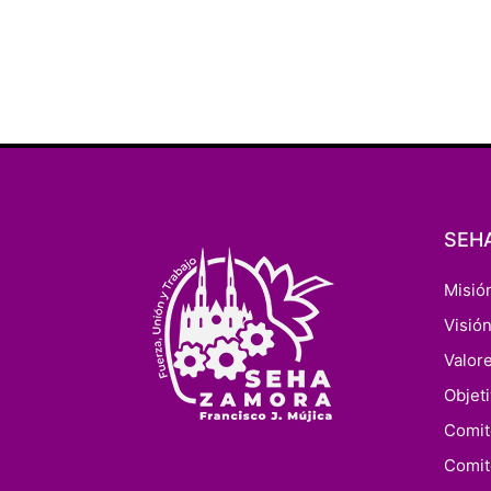
SEH
Misió
Visió
Valor
Objet
Comit
Comit