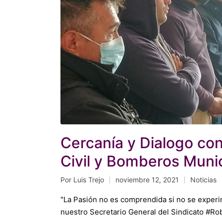
Cercanía y Dialogo co
Civil y Bomberos Muni
Por
Luis Trejo
noviembre 12, 2021
Noticias
Publicado
Publicado
por
en
"La Pasión no es comprendida si no se experim
nuestro Secretario General del Sindicato #Ro