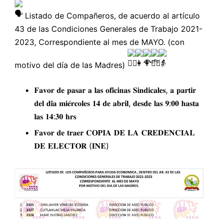
Listado de Compañeros, de acuerdo al artículo
43 de las Condiciones Generales de Trabajo 2021-
2023, Correspondiente al mes de MAYO. (con
motivo del día de las Madres)
𝐅𝐚𝐯𝐨𝐫 𝐝𝐞 𝐩𝐚𝐬𝐚𝐫 𝐚 𝐥𝐚𝐬 𝐨𝐟𝐢𝐜𝐢𝐧𝐚𝐬 𝐒𝐢𝐧𝐝𝐢𝐜𝐚𝐥𝐞𝐬, 𝐚 𝐩𝐚𝐫𝐭𝐢𝐫
𝐝𝐞𝐥 𝐝𝐢́𝐚 𝐦𝐢𝐞́𝐫𝐜𝐨𝐥𝐞𝐬 𝟏𝟒 𝐝𝐞 𝐚𝐛𝐫𝐢𝐥, 𝐝𝐞𝐬𝐝𝐞 𝐥𝐚𝐬 𝟗:𝟎𝟎 𝐡𝐚𝐬𝐭𝐚
𝐥𝐚𝐬 𝟏𝟒:𝟑𝟎 𝐡𝐫𝐬
𝐅𝐚𝐯𝐨𝐫 𝐝𝐞 𝐭𝐫𝐚𝐞𝐫 𝐂𝐎𝐏𝐈𝐀 𝐃𝐄 𝐋𝐀 𝐂𝐑𝐄𝐃𝐄𝐍𝐂𝐈𝐀𝐋
𝐃𝐄 𝐄𝐋𝐄𝐂𝐓𝐎𝐑 (𝐈𝐍𝐄)