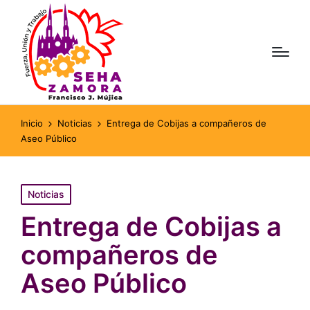
Inicio
Noticias
Entrega de Cobijas a compañeros de
Aseo Público
Publicado
Noticias
en
Entrega de Cobijas a
compañeros de
Aseo Público